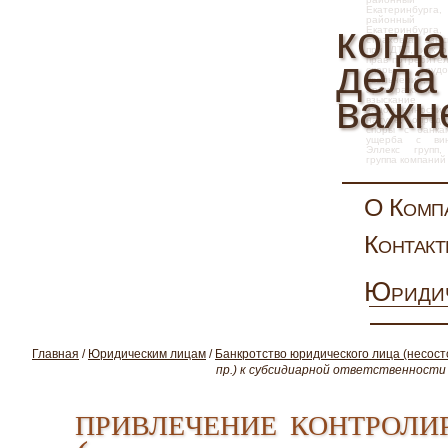
Екатеринбурга
районны
когда
Екатеринбур
страховка, взы
при ДТП, иск 
дела
прав потребите
споры
,
труд
увольнение, 
арбитражн
важн
взыскание
задолженности,
натуре, опред
слов
споры с банка
ущерба с вин
Эллекс
групп
группа компаний
О Комп
Контак
Юриди
Главная
/
Юридическим лицам
/
Банкротство юридического лица (несост
пр.) к субсидиарной ответственности
привлечение контрол