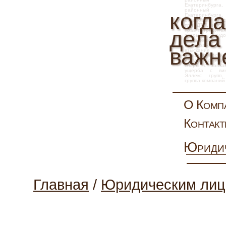
Екатеринбурга
районны
когда
Екатеринбур
страховка, взы
при ДТП, иск 
дела
прав потребите
споры
,
труд
увольнение, 
арбитражн
важн
взыскание
задолженности,
натуре, опред
слов
споры с банка
ущерба с вин
Эллекс
групп
группа компаний
О Комп
Контак
Юриди
Главная
/
Юридическим ли