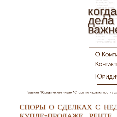
Екатеринбурга
районны
когда
Екатеринбур
страховка, взы
при ДТП, иск 
дела
прав потребите
споры
,
труд
увольнение, 
арбитражн
важн
взыскание
задолженности,
натуре, опред
слов
споры с банка
ущерба с вин
Эллекс
групп
группа компаний
О Комп
Контак
Юриди
Главная
/
Юридическим лицам
/
Споры по недвижимости
/
с
споры о сделках с не
купле-продаже, ренте,