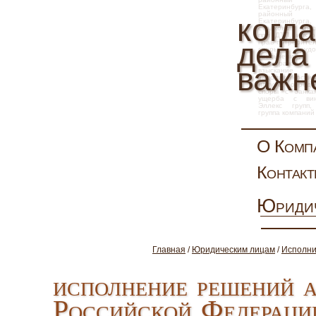
Екатеринбурга
районны
когда
Екатеринбур
страховка, взы
при ДТП, иск 
дела
прав потребите
споры
,
труд
увольнение, 
арбитражн
важн
взыскание
задолженности,
натуре, опред
слов
споры с банка
ущерба с вин
Эллекс
групп
группа компаний
О Комп
Контак
Юриди
Главная
/
Юридическим лицам
/
Исполни
исполнение решений 
Российской Федераци