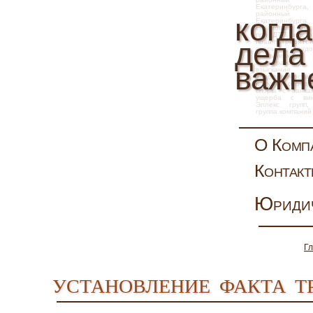
Екатеринбурга
районны
когда
Екатеринбур
страховка, взы
при ДТП, иск 
дела
прав потребите
споры
,
труд
увольнение, 
арбитражн
важн
взыскание
задолженности,
натуре, опред
слов
споры с банка
ущерба с вин
Эллекс
групп
группа компаний
О Комп
Контак
Юриди
Г
установление факта 