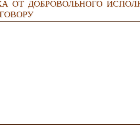
ка от добровольного испол
оговору