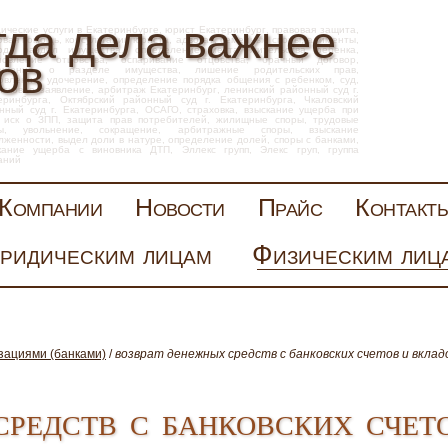
гда дела важнее
ические услуги в Екатеринбурге
,
юрист Екатеринбург
,
правовая защита
,
овая помощь
,
консультации юриста
,
адвокат
, семейные споры, алименты,
од, раздел имущества, определение места жительства ребенка,
ов
новление отцовства, оспаривание отцовства, брачный договор,
лашение о разделе имущества, лишение родительских прав,
овление, удочерение, определение порядка общения с ребенком, суд,
 исковое заявление,
арбитраж Екатеринбург
, ленинский районный суд г.
еринбурга, Октябрский районный суд г. Екатеринбурга, Чкаловский
нный суд г. Екатеринбурга, ОСАГО, страховка, взыскание ущерба при
 иск о ЗПП,
защита прав потребителей
,
жилищные споры
,
трудовые
ы
, увольнение, сокращение, арбитражные споры, взыскание
лженности, выдел доли в натуре, определение долей, споры с банками,
скание ущерба с виновника ДТП,
Эллекс
групп
,
Элекс
груп
,
группа
аний
Компании
Новости
Прайс
Контакт
ридическим лицам
Физическим лиц
зациями (банками)
/
возврат денежных средств с банковских счетов и вклад
средств с банковских счет