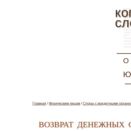
ко
юрид
прав
разв
сл
уста
сог
усын
иск,
Екат
райо
ДТП,
спор
задо
взы
комп
О 
Ю
Главная
/
Физическим лицам
/
Споры с кредитными органи
возврат денежных 