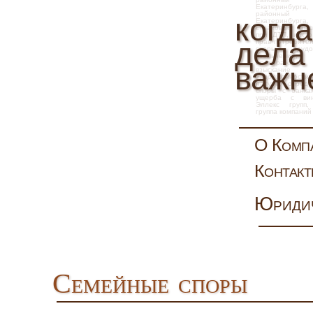
Екатеринбурга
районны
когда
Екатеринбур
страховка, взы
при ДТП, иск 
дела
прав потребите
споры
,
труд
увольнение, 
арбитражн
важн
взыскание
задолженности,
натуре, опред
слов
споры с банка
ущерба с вин
Эллекс
групп
группа компаний
О Комп
Контак
Юриди
Семейные споры