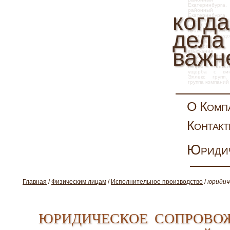
Екатеринбурга
районны
когда
Екатеринбур
страховка, взы
при ДТП, иск 
дела
прав потребите
споры
,
труд
увольнение, 
арбитражн
важн
взыскание
задолженности,
натуре, опред
слов
споры с банка
ущерба с вин
Эллекс
групп
группа компаний
О Комп
Контак
Юриди
Главная
/
Физическим лицам
/
Исполнительное производство
/
юридич
юридическое сопрово